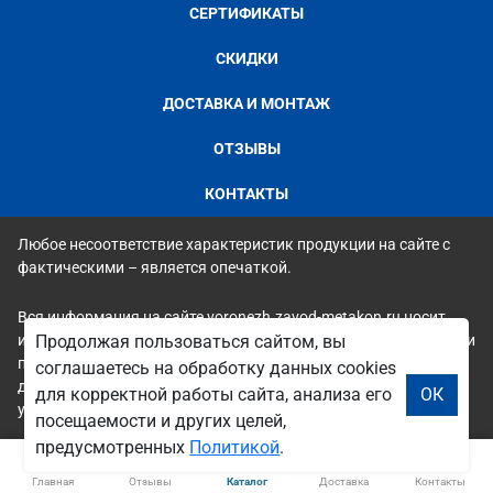
СЕРТИФИКАТЫ
СКИДКИ
ДОСТАВКА И МОНТАЖ
ОТЗЫВЫ
КОНТАКТЫ
Любое несоответствие характеристик продукции на сайте с
фактическими – является опечаткой.
Вся информация на сайте voronezh.zavod-metakon.ru носит
исключительно ознакомительный и справочный характер и ни
Продолжая пользоваться сайтом, вы
при каких условиях не является публичной офертой. Всю
соглашаетесь на обработку данных cookies
дополнительную информацию можно узнать по телефонам
для корректной работы сайта, анализа его
ОК
указанным на сайте.
посещаемости и других целей,
предусмотренных
Политикой
.
Главная
Отзывы
Каталог
Доставка
Контакты