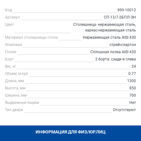
Код
999-10012
Артикул
СП-13/7-2БПЛ-ЭН
Цвет
Столешница- нержавеющая сталь,
каркас-нержавеющая сталь
Материал столешницы стола
Нержавеющая сталь AISI 430
Упаковка
стрейч/картон
Полки
Сплошная полка AISI 430
Борт
2 борта: сзади и слева
Вес, кг
24
Объем, м.куб
0.77
Длина, мм
1300
Высота, мм
850
Ширина, мм
700
Выдвижные ящики
Нет
Тип двери
Отсутствуют
ИНФОРМАЦИЯ ДЛЯ ФИЗ/ЮР.ЛИЦ