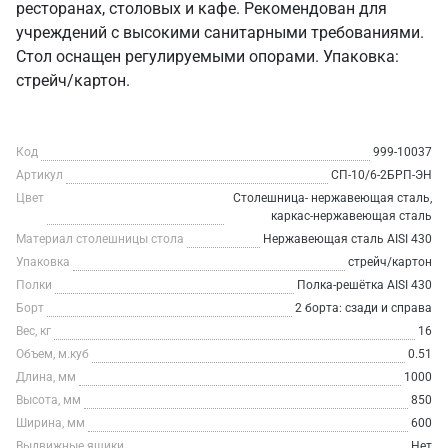
ресторанах, столовых и кафе. Рекомендован для
учреждений с высокими санитарными требованиями.
Стол оснащен регулируемыми опорами. Упаковка:
стрейч/картон.
Код
999-10037
Артикул
СП-10/6-2БРП-ЭН
Цвет
Столешница- нержавеющая сталь,
каркас-нержавеющая сталь
Материал столешницы стола
Нержавеющая сталь AISI 430
Упаковка
стрейч/картон
Полки
Полка-решётка AISI 430
Борт
2 борта: сзади и справа
Вес, кг
16
Объем, м.куб
0.51
Длина, мм
1000
Высота, мм
850
Ширина, мм
600
Выдвижные ящики
Нет