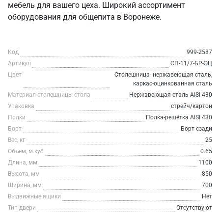
мебель для вашего цеха. Широкий ассортимент
оборудования для общепита в Воронеже.
Код
999-2587
Артикул
СП-11/7-БР-ЭЦ
Цвет
Столешница- нержавеющая сталь,
каркас-оцинкованная сталь
Материал столешницы стола
Нержавеющая сталь AISI 430
Упаковка
стрейч/картон
Полки
Полка-решётка AISI 430
Борт
Борт сзади
Вес, кг
25
Объем, м.куб
0.65
Длина, мм
1100
Высота, мм
850
Ширина, мм
700
Выдвижные ящики
Нет
Тип двери
Отсутствуют