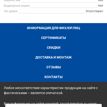
Ширина, мм
600
Выдвижные ящики
Нет
Тип двери
Отсутствуют
ИНФОРМАЦИЯ ДЛЯ ФИЗ/ЮР.ЛИЦ
СЕРТИФИКАТЫ
СКИДКИ
ДОСТАВКА И МОНТАЖ
ОТЗЫВЫ
КОНТАКТЫ
Любое несоответствие характеристик продукции на сайте с
фактическими – является опечаткой.
Вся информация на сайте voronezh.zavod-metakon.ru носит