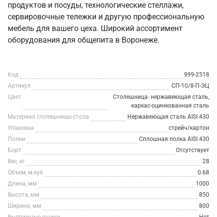
продуктов и посуды, технологические стеллажи,
сервировочные тележки и другую профессиональную
мебель для вашего цеха. Широкий ассортимент
оборудования для общепита в Воронеже.
Код
999-2518
Артикул
СП-10/8-П-ЭЦ
Цвет
Столешница- нержавеющая сталь,
каркас-оцинкованная сталь
Материал столешницы стола
Нержавеющая сталь AISI 430
Упаковка
стрейч/картон
Полки
Сплошная полка AISI 430
Борт
Отсутствует
Вес, кг
28
Объем, м.куб
0.68
Длина, мм
1000
Высота, мм
850
Ширина, мм
800