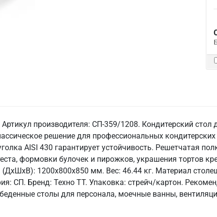
. Артикул производителя: СП-359/1208. Кондитерский стол
классическое решение для профессиональных кондитерски
голка AISI 430 гарантирует устойчивость. Решетчатая полк
теста, формовки булочек и пирожков, украшения тортов кр
(ДхШхВ): 1200x800x850 мм. Вес: 46.44 кг. Материал столеш
рия: СП. Бренд: Техно ТТ. Упаковка: стрейч/картон. Рекоме
беденные столы для персонала, моечные ванны, вентиляци