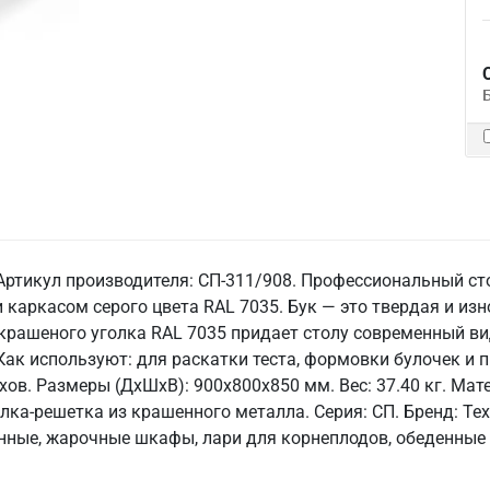
 Артикул производителя: СП-311/908. Профессиональный ст
 каркасом серого цвета RAL 7035. Бук — это твердая и изн
крашеного уголка RAL 7035 придает столу современный ви
Как используют: для раскатки теста, формовки булочек и 
хов. Размеры (ДхШхВ): 900x800x850 мм. Вес: 37.40 кг. Ма
лка-решетка из крашенного металла. Серия: СП. Бренд: Тех
нные, жарочные шкафы, лари для корнеплодов, обеденные