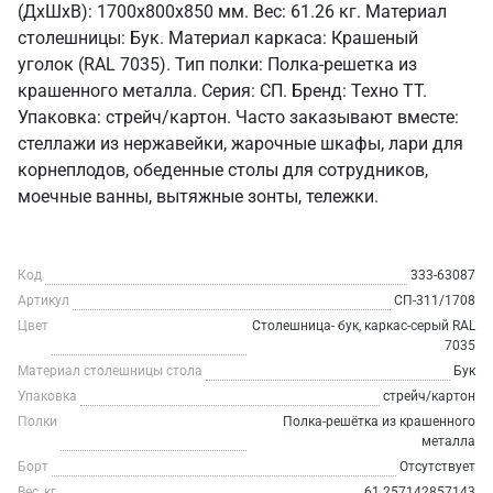
(ДхШхВ): 1700x800x850 мм. Вес: 61.26 кг. Материал
столешницы: Бук. Материал каркаса: Крашеный
уголок (RAL 7035). Тип полки: Полка-решетка из
крашенного металла. Серия: СП. Бренд: Техно ТТ.
Упаковка: стрейч/картон. Часто заказывают вместе:
стеллажи из нержавейки, жарочные шкафы, лари для
корнеплодов, обеденные столы для сотрудников,
моечные ванны, вытяжные зонты, тележки.
Код
333-63087
Артикул
СП-311/1708
Цвет
Столешница- бук, каркас-серый RAL
7035
Материал столешницы стола
Бук
Упаковка
стрейч/картон
Полки
Полка-решётка из крашенного
металла
Борт
Отсутствует
Вес, кг
61.257142857143