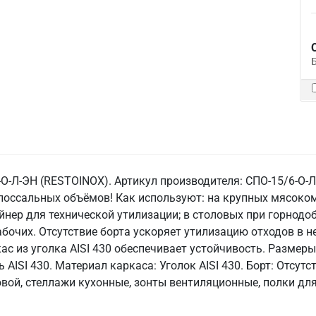
О-Л-ЭН (RESTOINOX). Артикул производителя: СПО-15/6-О-
колоссальных объёмов! Как используют: на крупных мясок
йнер для технической утилизации; в столовых при горнод
очих. Отсутствие борта ускоряет утилизацию отходов в не
с из уголка AISI 430 обеспечивает устойчивость. Размеры 
SI 430. Материал каркаса: Уголок AISI 430. Борт: Отсутств
вой, стеллажи кухонные, зонты вентиляционные, полки для