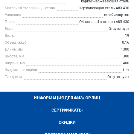
каркас-нержавеющая сталь
Материал столешницы стола
Нержавеющая сталь AISI 430
Упаковка
стрейч/картон
Полки
Обвязка с 4-х сторон AISI 430
Борт
Отсутствует
Вес, кг
19
Объем, м.куб
0.16
Длина, мм
1300
Высота, мм
300
Ширина, мм
400
Выдвижные ящики
Нет
Тип двери
Отсутствуют
ИНФОРМАЦИЯ ДЛЯ ФИЗ/ЮР.ЛИЦ
СЕРТИФИКАТЫ
СКИДКИ