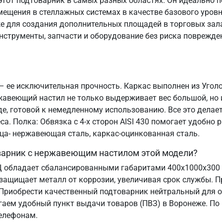
тот подтоварник в самых разных областях. Он идеально п
ещения в стеллажных системах в качестве базового уровн
е для создания дополнительных площадей в торговых зала
нструменты, запчасти и оборудование без риска поврежде
– ее исключительная прочность. Каркас выполнен из Уголок
жавеющий настил не только выдерживает вес большой, но 
де, готовой к немедленному использованию. Все это дела
а. Полка: Обвязка с 4-х сторон AISI 430 помогает удобно
ица- нержавеющая сталь, каркас-оцинкованная сталь.
оварник с нержавеющим настилом этой модели?
Ц обладает сбалансированными габаритами 400х1000х300
защищает металл от коррозии, увеличивая срок службы. 
 Приобрести качественный подтоварник нейтральный для
гаем удобный пункт выдачи товаров (ПВЗ) в Воронеже. По
телефонам.