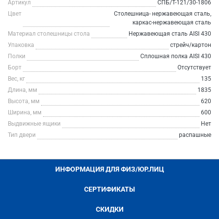
Артикул
СПБ/Т-121/30-1806
Цвет
Столешница- нержавеющая сталь,
каркас-нержавеющая сталь
Материал столешницы стола
Нержавеющая сталь AISI 430
Упаковка
стрейч/картон
Полки
Сплошная полка AISI 430
Борт
Отсутствует
Вес, кг
135
Длина, мм
1835
Высота, мм
620
Ширина, мм
600
Выдвижные ящики
Нет
Тип двери
распашные
ИНФОРМАЦИЯ ДЛЯ ФИЗ/ЮР.ЛИЦ
СЕРТИФИКАТЫ
СКИДКИ