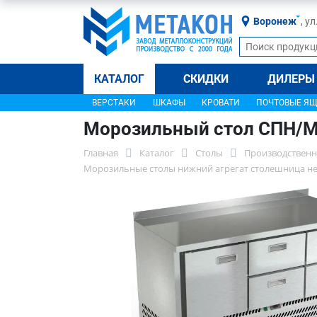
Воронеж
, у
КАТАЛОГ
СКИДКИ
ДИЛЕРЫ
ВЕРСТАКИ
ШКАФЫ
КРОВАТИ
ПОЧТОВЫЕ Я
Морозильный стол СПН/М
Главная
Каталог
Столы
Производственн
Морозильные столы нижний агрегат столешница н