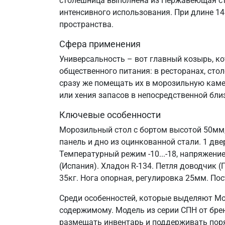
столешница выполнена из Нержавеющая стал
интенсивного использования. При длине 1
пространства.
Сфера применения
Универсальность – вот главный козырь, к
общественного питания: в ресторанах, сто
сразу же помещать их в морозильную каме
или хения запасов в непосредственной бли
Ключевые особенности
Морозильный стол с бортом высотой 50мм,
панель и дно из оцинкованной стали. 1 дв
Температурный режим -10...-18, напряжени
(Испания). Хладон R-134. Петля доводчик 
35кг. Нога опорная, регулировка 25мм. По
Среди особенностей, которые выделяют Мо
содержимому. Модель из серии СПН от брен
размещать инвентарь и поддерживать поряд