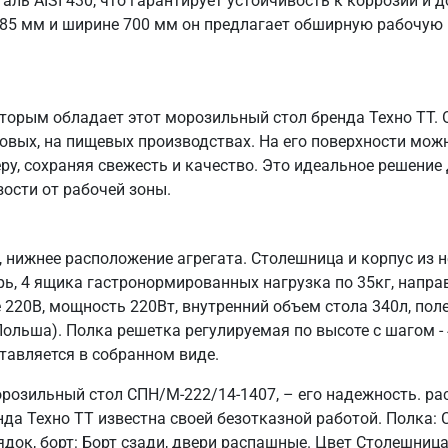
ь AISI 430, что гарантирует устойчивость к коррозии и д
485 мм и ширине 700 мм он предлагает обширную рабочую 
оторым обладает этот морозильный стол бренда Техно ТТ.
ловых, на пищевых производствах. На его поверхности мож
ру, сохраняя свежесть и качество. Это идеальное решени
зости от рабочей зоны.
 нижнее расположение агрегата. Столешница и корпус из 
ерь, 4 ящика гастронормированных нагрузка по 35кг, напр
е 220В, мощность 220Вт, внутренний объем стола 340л, по
(Польша). Полка решетка регулируемая по высоте с шагом 
ставляется в собранном виде.
розильный стол СПН/М-222/14-1407, – его надежность. ра
да Техно ТТ известна своей безотказной работой. Полка: 
ок, борт: Борт сзади, двери распашные. Цвет Столешница