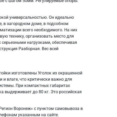
ое с шагом 50мм. Регулируемые опоры.
окой универсальностью. Он идеально
, в загородном доме, в подсобном
матизации всего необходимого. На них
вую технику, организовать место для
 с серьезными нагрузками, обеспечивая
струкция Разборная. Вес всей
Стойки изготовлены Уголок из окрашенной
и и влаге, что критически важно для
системы. При компактных габаритах
а выдерживает до 80 кг. Это российская
Регион Воронеж» с пунктом самовывоза в
елефонам указанным на сайте.