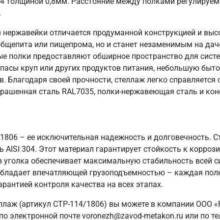
04 толщиной 0,8мм. Расстояние между полками регулируем
.
 нержавейки отличается продуманной конструкцией и выс
общепита или пищепрома, но и станет незаменимым на даче
ые полки предоставляют обширное пространство для систе
пасы круп или других продуктов питания, небольшую быто
в. Благодаря своей прочности, стеллаж легко справляется
крашенная сталь RAL7035, полки-нержавеющая сталь и кон
/1806 – ее исключительная надежность и долговечность. 
AISI 304. Этот материал гарантирует стойкость к коррози
з уголка обеспечивает максимальную стабильность всей 
ж обладает впечатляющей грузоподъемностью – каждая полк
арантией контроля качества на всех этапах.
ллаж (артикул СТР-114/1806) вы можете в компании ООО «
о электронной почте voronezh@zavod-metakon.ru или по т