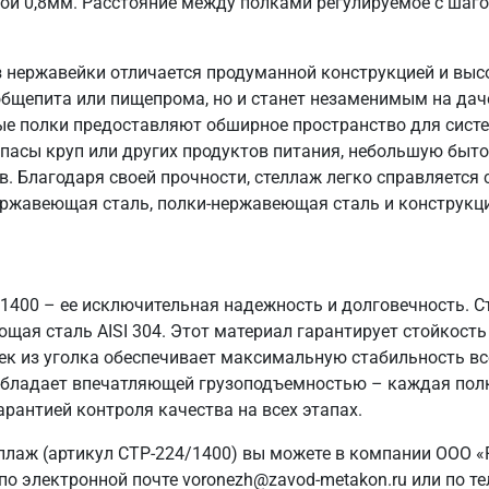
ой 0,8мм. Расстояние между полками регулируемое с шаг
 нержавейки отличается продуманной конструкцией и выс
общепита или пищепрома, но и станет незаменимым на даче
ые полки предоставляют обширное пространство для систе
пасы круп или других продуктов питания, небольшую быто
в. Благодаря своей прочности, стеллаж легко справляется
ержавеющая сталь, полки-нержавеющая сталь и конструкци
/1400 – ее исключительная надежность и долговечность. 
ющая сталь AISI 304. Этот материал гарантирует стойкость
ек из уголка обеспечивает максимальную стабильность вс
ж обладает впечатляющей грузоподъемностью – каждая полк
арантией контроля качества на всех этапах.
ллаж (артикул СТР-224/1400) вы можете в компании ООО «
о электронной почте voronezh@zavod-metakon.ru или по т