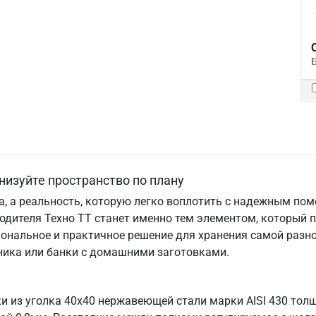
низуйте пространство по плану
та, а реальность, которую легко воплотить с надежным по
одителя Техно ТТ станет именно тем элементом, который 
ональное и практичное решение для хранения самой разно
хника или банки с домашними заготовками.
ки из уголка 40х40 нержавеющей стали марки AISI 430 тол