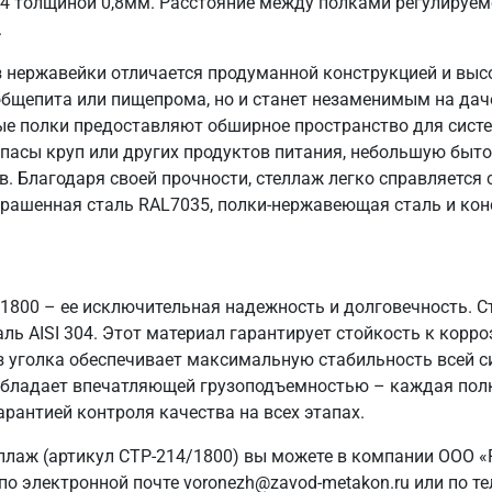
04 толщиной 0,8мм. Расстояние между полками регулируем
.
 нержавейки отличается продуманной конструкцией и выс
общепита или пищепрома, но и станет незаменимым на даче
ые полки предоставляют обширное пространство для систе
пасы круп или других продуктов питания, небольшую быто
в. Благодаря своей прочности, стеллаж легко справляется
крашенная сталь RAL7035, полки-нержавеющая сталь и кон
/1800 – ее исключительная надежность и долговечность. 
ь AISI 304. Этот материал гарантирует стойкость к корро
з уголка обеспечивает максимальную стабильность всей 
ж обладает впечатляющей грузоподъемностью – каждая полк
арантией контроля качества на всех этапах.
ллаж (артикул СТР-214/1800) вы можете в компании ООО «
о электронной почте voronezh@zavod-metakon.ru или по т