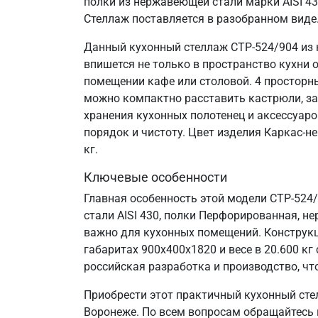
полки из нержавеющей стали марки AISI 4
Стеллаж поставляется в разобранном виде
Данный кухонный стеллаж СТР-524/904 из 
впишется не только в пространство кухни 
помещении кафе или столовой. 4 просторн
можно компактно расставить кастрюли, за
хранения кухонных полотенец и аксессуаро
порядок и чистоту. Цвет изделия Каркас-н
кг.
Ключевые особенности
Главная особенность этой модели СТР-524
стали AISI 430, полки Перфорированная, не
важно для кухонных помещений. Конструкц
габаритах 900х400х1820 и весе в 20.600 к
российская разработка и производство, что
Приобрести этот практичный кухонный сте
Воронеже. По всем вопросам обращайтесь п