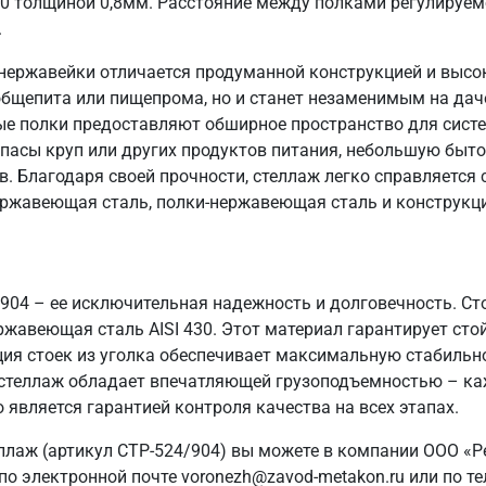
30 толщиной 0,8мм. Расстояние между полками регулируем
.
нержавейки отличается продуманной конструкцией и высо
общепита или пищепрома, но и станет незаменимым на даче
ые полки предоставляют обширное пространство для систе
пасы круп или других продуктов питания, небольшую быто
в. Благодаря своей прочности, стеллаж легко справляется
ержавеющая сталь, полки-нержавеющая сталь и конструкци
/904 – ее исключительная надежность и долговечность. С
ржавеющая сталь AISI 430. Этот материал гарантирует стой
ия стоек из уголка обеспечивает максимальную стабильн
г стеллаж обладает впечатляющей грузоподъемностью – ка
 является гарантией контроля качества на всех этапах.
ллаж (артикул СТР-524/904) вы можете в компании ООО «Р
о электронной почте voronezh@zavod-metakon.ru или по т