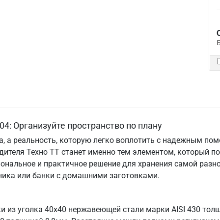
4: Организуйте пространство по плану
та, а реальность, которую легко воплотить с надежным по
дителя Техно ТТ станет именно тем элементом, который п
ональное и практичное решение для хранения самой разно
хника или банки с домашними заготовками.
ки из уголка 40х40 нержавеющей стали марки AISI 430 то