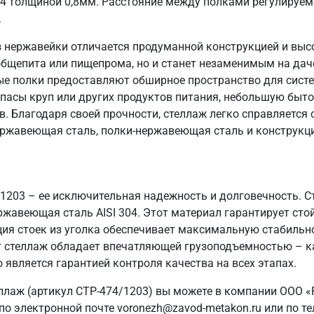
04 толщиной 0,8мм. Расстояние между полками регулируем
.
 нержавейки отличается продуманной конструкцией и выс
общепита или пищепрома, но и станет незаменимым на даче
ые полки предоставляют обширное пространство для систе
пасы круп или других продуктов питания, небольшую быто
в. Благодаря своей прочности, стеллаж легко справляется
ержавеющая сталь, полки-нержавеющая сталь и конструкци
/1203 – ее исключительная надежность и долговечность. 
ржавеющая сталь AISI 304. Этот материал гарантирует стой
ия стоек из уголка обеспечивает максимальную стабильн
 кг стеллаж обладает впечатляющей грузоподъемностью – к
 является гарантией контроля качества на всех этапах.
ллаж (артикул СТР-474/1203) вы можете в компании ООО «
о электронной почте voronezh@zavod-metakon.ru или по т