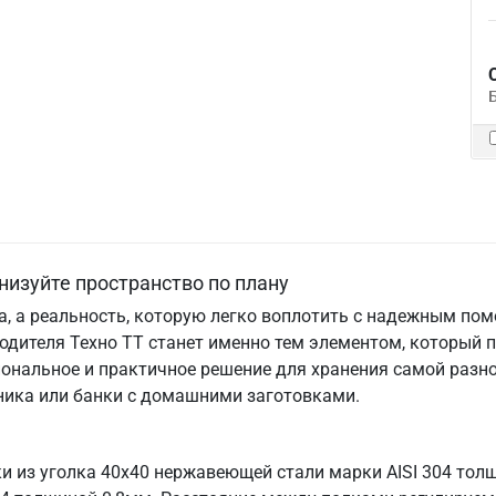
низуйте пространство по плану
та, а реальность, которую легко воплотить с надежным по
одителя Техно ТТ станет именно тем элементом, который 
ональное и практичное решение для хранения самой разно
хника или банки с домашними заготовками.
ки из уголка 40х40 нержавеющей стали марки AISI 304 то