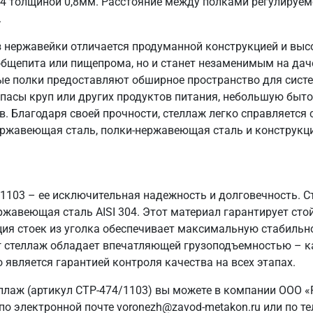
04 толщиной 0,8мм. Расстояние между полками регулируем
.
 нержавейки отличается продуманной конструкцией и выс
общепита или пищепрома, но и станет незаменимым на даче
ые полки предоставляют обширное пространство для систе
пасы круп или других продуктов питания, небольшую быто
в. Благодаря своей прочности, стеллаж легко справляется
ержавеющая сталь, полки-нержавеющая сталь и конструкци
/1103 – ее исключительная надежность и долговечность. 
ржавеющая сталь AISI 304. Этот материал гарантирует стой
ия стоек из уголка обеспечивает максимальную стабильн
 кг стеллаж обладает впечатляющей грузоподъемностью – к
 является гарантией контроля качества на всех этапах.
ллаж (артикул СТР-474/1103) вы можете в компании ООО «
о электронной почте voronezh@zavod-metakon.ru или по т