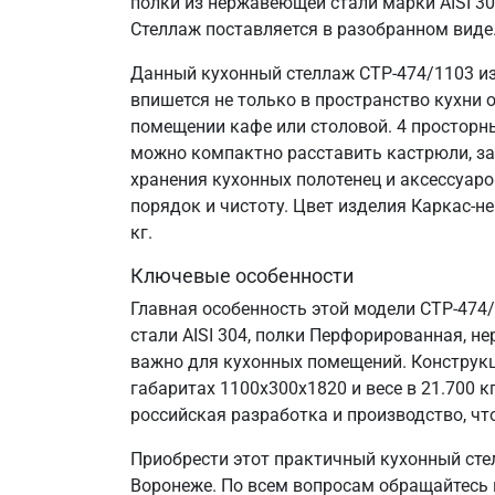
полки из нержавеющей стали марки AISI 3
Стеллаж поставляется в разобранном виде
Данный кухонный стеллаж СТР-474/1103 из
впишется не только в пространство кухни 
помещении кафе или столовой. 4 просторн
можно компактно расставить кастрюли, за
хранения кухонных полотенец и аксессуаро
порядок и чистоту. Цвет изделия Каркас-н
кг.
Ключевые особенности
Главная особенность этой модели СТР-474
стали AISI 304, полки Перфорированная, не
важно для кухонных помещений. Конструкц
габаритах 1100х300х1820 и весе в 21.700
российская разработка и производство, что
Приобрести этот практичный кухонный сте
Воронеже. По всем вопросам обращайтесь п