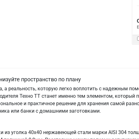
низуйте пространство по плану
та, а реальность, которую легко воплотить с надежным по
одителя Техно ТТ станет именно тем элементом, который 
ональное и практичное решение для хранения самой разно
хника или банки с домашними заготовками.
ки из уголка 40х40 нержавеющей стали марки AISI 304 то