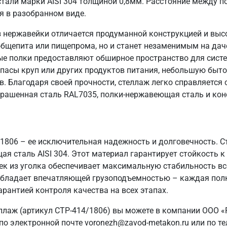
али марки AISI 304 толщиной 0,8мм. Расстояние между п
я в разобранном виде.
 нержавейки отличается продуманной конструкцией и выс
общепита или пищепрома, но и станет незаменимым на даче
ые полки предоставляют обширное пространство для систе
пасы круп или других продуктов питания, небольшую быто
в. Благодаря своей прочности, стеллаж легко справляется
крашенная сталь RAL7035, полки-нержавеющая сталь и кон
/1806 – ее исключительная надежность и долговечность. 
я сталь AISI 304. Этот материал гарантирует стойкость к 
ек из уголка обеспечивает максимальную стабильность вс
ж обладает впечатляющей грузоподъемностью – каждая полк
арантией контроля качества на всех этапах.
ллаж (артикул СТР-414/1806) вы можете в компании ООО «
о электронной почте voronezh@zavod-metakon.ru или по т