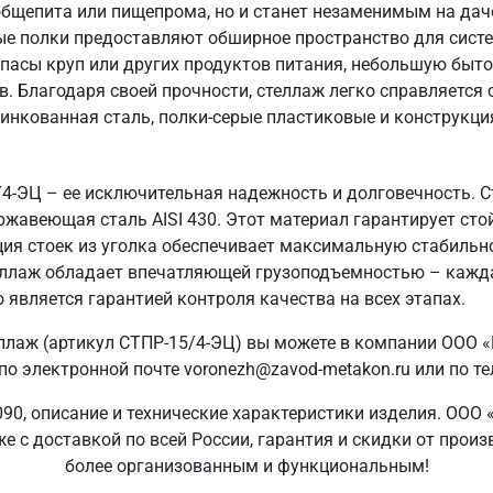
общепита или пищепрома, но и станет незаменимым на даче
ые полки предоставляют обширное пространство для систе
пасы круп или других продуктов питания, небольшую быто
в. Благодаря своей прочности, стеллаж легко справляется
цинкованная сталь, полки-серые пластиковые и конструкция
4-ЭЦ – ее исключительная надежность и долговечность. С
ржавеющая сталь AISI 430. Этот материал гарантирует стой
ия стоек из уголка обеспечивает максимальную стабильн
стеллаж обладает впечатляющей грузоподъемностью – кажда
 является гарантией контроля качества на всех этапах.
ллаж (артикул СТПР-15/4-ЭЦ) вы можете в компании ООО 
о электронной почте voronezh@zavod-metakon.ru или по т
90, описание и технические характеристики изделия. ООО 
е с доставкой по всей России, гарантия и скидки от прои
более организованным и функциональным!