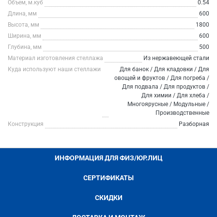
Объем, м.куб
0.54
Длина, мм
600
Высота, мм
1800
Ширина, мм
600
Глубина, мм
500
Материал изготовления стеллажа
Из нержавеющей стали
Куда используют наши стеллажи
Для банок / Для кладовки / Для
овощей и фруктов / Для погреба /
Для подвала / Для продуктов /
Для химии / Для хлеба /
Многоярусные / Модульные /
Производственные
Конструкция
Разборная
ИНФОРМАЦИЯ ДЛЯ ФИЗ/ЮР.ЛИЦ
СЕРТИФИКАТЫ
СКИДКИ