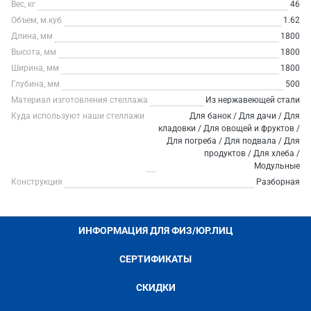
Вес, кг
46
Объем, м.куб
1.62
Длина, мм
1800
Высота, мм
1800
Ширина, мм
1800
Глубина, мм
500
Материал изготовления стеллажа
Из нержавеющей стали
Куда используют наши стеллажи
Для банок / Для дачи / Для
кладовки / Для овощей и фруктов /
Для погреба / Для подвала / Для
продуктов / Для хлеба /
Модульные
Конструкция
Разборная
ИНФОРМАЦИЯ ДЛЯ ФИЗ/ЮР.ЛИЦ
СЕРТИФИКАТЫ
СКИДКИ