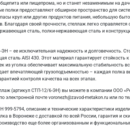
общепита или пищепрома, но и станет незаменимым на даче
ые полки предоставляют обширное пространство для систе
пасы круп или других продуктов питания, небольшую быто
в. Благодаря своей прочности, стеллаж легко справляется
ержавеющая сталь, полки-нержавеющая сталь и конструкция
6-ЭН – ее исключительная надежность и долговечность. С
ая сталь AISI 430. Этот материал гарантирует стойкость к
ек из уголка обеспечивает максимальную стабильность вс
ладает впечатляющей грузоподъемностью – каждая полка в
арантией контроля качества на всех этапах.
ллаж (артикул СТП-12/6-ЭН) вы можете в компании ООО «Р
о электронной почте voronezh@zavod-metakon.ru или по т
 999-5794, описание и технические характеристики издел
лка в Воронеже с доставкой по всей России, гарантия и ск
роизводство еще более организованным и функциональны