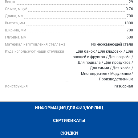
Вес, кг
29
Объем, м.куб
0.76
Длина, мм
700
Высота, мм
1800
Ширина, мм
700
Глубина, мм
600
Материал изготовления стеллажа
Из нержавеющей стали
Куда используют наши стеллажи
Для банок / Для кладовки / Для
овощей и фруктов / Для погреба /
Для подвала / Для продуктов /
Для химии / Для хлеба /
Многоярусные / Модульные /
Производственные
Конструкция
Разборная
ИНФОРМАЦИЯ ДЛЯ ФИЗ/ЮР.ЛИЦ
СЕРТИФИКАТЫ
СКИДКИ