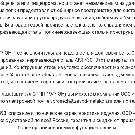
общепита или пищепрома, но и станет незаменимым на даче
ые полки предоставляют обширное пространство для систе
пасы круп или других продуктов питания, небольшую быто
в. Благодаря своей прочности, стеллаж легко справляется
ержавеющая сталь, полки-нержавеющая сталь и конструкция
7-ЭН – ее исключительная надежность и долговечность. С
ированная, нержавеющая сталь AISI 430. Этот материал гар
ений. Конструкция стоек из уголка обеспечивает максима
се в 63 кг стеллаж обладает впечатляющей грузоподъемн
тво, что является гарантией контроля качества на всех эта
ллаж (артикул СТПП-19/7-ЭН) вы можете в компании ООО 
о электронной почте voronezh@zavod-metakon.ru или по т
93, описание и технические характеристики изделия. ООО 
е с доставкой по всей России, гарантия и скидки от прои
более организованным и функциональным!