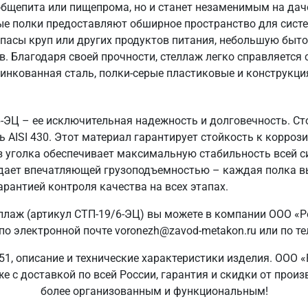
общепита или пищепрома, но и станет незаменимым на даче
ые полки предоставляют обширное пространство для систе
пасы круп или других продуктов питания, небольшую быто
в. Благодаря своей прочности, стеллаж легко справляется
цинкованная сталь, полки-серые пластиковые и конструкция
6-ЭЦ – ее исключительная надежность и долговечность. Ст
AISI 430. Этот материал гарантирует стойкость к коррози
з уголка обеспечивает максимальную стабильность всей 
ладает впечатляющей грузоподъемностью – каждая полка в
арантией контроля качества на всех этапах.
ллаж (артикул СТП-19/6-ЭЦ) вы можете в компании ООО «Р
о электронной почте voronezh@zavod-metakon.ru или по т
1, описание и технические характеристики изделия. ООО 
е с доставкой по всей России, гарантия и скидки от прои
более организованным и функциональным!