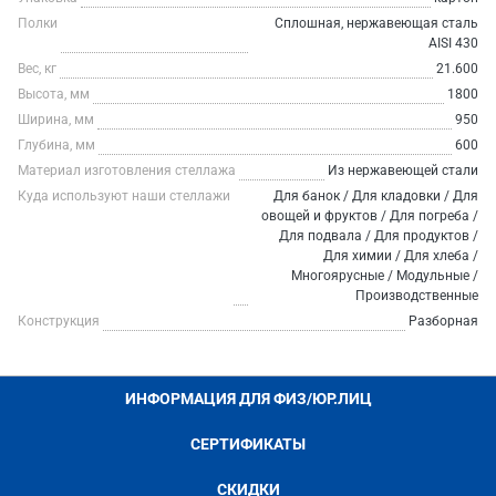
Полки
Сплошная, нержавеющая сталь
AISI 430
Вес, кг
21.600
Высота, мм
1800
Ширина, мм
950
Глубина, мм
600
Материал изготовления стеллажа
Из нержавеющей стали
Куда используют наши стеллажи
Для банок / Для кладовки / Для
овощей и фруктов / Для погреба /
Для подвала / Для продуктов /
Для химии / Для хлеба /
Многоярусные / Модульные /
Производственные
Конструкция
Разборная
ИНФОРМАЦИЯ ДЛЯ ФИЗ/ЮР.ЛИЦ
СЕРТИФИКАТЫ
СКИДКИ