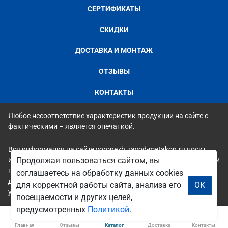
СЕРТИФИКАТЫ
СКИДКИ
ДОСТАВКА И МОНТАЖ
ОТЗЫВЫ
КОНТАКТЫ
Любое несоответствие характеристик продукции на сайте с
фактическими – является опечаткой.
Вся информация на сайте voronezh.zavod-metakon.ru носит
исключительно ознакомительный и справочный характер и ни
Продолжая пользоваться сайтом, вы
при каких условиях не является публичной офертой. Всю
соглашаетесь на обработку данных cookies
дополнительную информацию можно узнать по телефонам
для корректной работы сайта, анализа его
ОК
указанным на сайте.
посещаемости и других целей,
предусмотренных
Политикой
.
Главная
Отзывы
Каталог
Доставка
Контакты