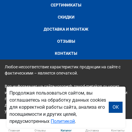
СЕРТИФИКАТЫ
СКИДКИ
ДОСТАВКА И МОНТАЖ
ОТЗЫВЫ
КОНТАКТЫ
Любое несоответствие характеристик продукции на сайте с
фактическими – является опечаткой.
Вся информация на сайте voronezh.zavod-metakon.ru носит
исключительно ознакомительный и справочный характер и ни
Продолжая пользоваться сайтом, вы
при каких условиях не является публичной офертой. Всю
соглашаетесь на обработку данных cookies
дополнительную информацию можно узнать по телефонам
для корректной работы сайта, анализа его
ОК
указанным на сайте.
посещаемости и других целей,
предусмотренных
Политикой
.
Главная
Отзывы
Каталог
Доставка
Контакты