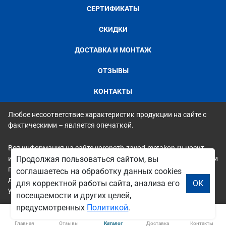
СЕРТИФИКАТЫ
СКИДКИ
ДОСТАВКА И МОНТАЖ
ОТЗЫВЫ
КОНТАКТЫ
Любое несоответствие характеристик продукции на сайте с
фактическими – является опечаткой.
Вся информация на сайте voronezh.zavod-metakon.ru носит
исключительно ознакомительный и справочный характер и ни
Продолжая пользоваться сайтом, вы
при каких условиях не является публичной офертой. Всю
соглашаетесь на обработку данных cookies
дополнительную информацию можно узнать по телефонам
для корректной работы сайта, анализа его
ОК
указанным на сайте.
посещаемости и других целей,
предусмотренных
Политикой
.
Главная
Отзывы
Каталог
Доставка
Контакты