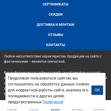
СЕРТИФИКАТЫ
СКИДКИ
ДОСТАВКА И МОНТАЖ
ОТЗЫВЫ
КОНТАКТЫ
Любое несоответствие характеристик продукции на сайте с
фактическими – является опечаткой.
Вся информация на сайте voronezh.zavod-metakon.ru носит
исключительно ознакомительный и справочный характер и ни
Продолжая пользоваться сайтом, вы
при каких условиях не является публичной офертой. Всю
соглашаетесь на обработку данных cookies
дополнительную информацию можно узнать по телефонам
для корректной работы сайта, анализа его
ОК
указанным на сайте.
посещаемости и других целей,
предусмотренных
Политикой
.
Главная
Отзывы
Каталог
Доставка
Контакты