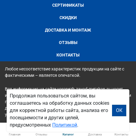
СЕРТИФИКАТЫ
СКИДКИ
ДОСТАВКА И МОНТАЖ
ОТЗЫВЫ
КОНТАКТЫ
Любое несоответствие характеристик продукции на сайте с
фактическими – является опечаткой.
Вся информация на сайте voronezh.zavod-metakon.ru носит
исключительно ознакомительный и справочный характер и ни
Продолжая пользоваться сайтом, вы
при каких условиях не является публичной офертой. Всю
соглашаетесь на обработку данных cookies
дополнительную информацию можно узнать по телефонам
для корректной работы сайта, анализа его
ОК
указанным на сайте.
посещаемости и других целей,
предусмотренных
Политикой
.
Главная
Отзывы
Каталог
Доставка
Контакты