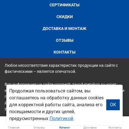
СЕРТИФИКАТЫ
СКИДКИ
ДОСТАВКА И МОНТАЖ
ОТЗЫВЫ
КОНТАКТЫ
Любое несоответствие характеристик продукции на сайте с
фактическими – является опечаткой.
Вся информация на сайте voronezh.zavod-metakon.ru носит
исключительно ознакомительный и справочный характер и ни
Продолжая пользоваться сайтом, вы
при каких условиях не является публичной офертой. Всю
соглашаетесь на обработку данных cookies
дополнительную информацию можно узнать по телефонам
для корректной работы сайта, анализа его
ОК
указанным на сайте.
посещаемости и других целей,
предусмотренных
Политикой
.
Главная
Отзывы
Каталог
Доставка
Контакты