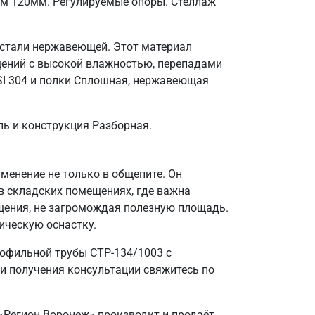
ом 120мм. Регулируемые опоры. Стеллаж
 стали нержавеющей. Этот материал
щений с высокой влажностью, перепадами
SI 304 и полки Сплошная, нержавеющая
ль и конструкция Разборная.
енение не только в общепите. Он
в складских помещениях, где важна
щения, не загромождая полезную площадь.
ическую оснастку.
офильной трубы СТР-134/1003 с
и получения консультации свяжитесь по
 «Регион Воронеж» производит и продаёт