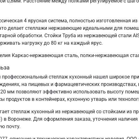
ой 0,8мм. Расстояние между полками регулируемое с шаг
ссическая 4 ярусная система, полностью изготовленная из
, что делает стеллажи нержавеющие идеальными для поме
тарной обработки. Стойки Труба из нержавеющей стали AI
ерживать нагрузку до 80 кг на каждый ярус.
зделия Каркас-нержавеющая сталь, полки-нержавеющая ста
льза
 профессиональный стеллаж кухонный нашел широкое прим
еждениях, на пищевых и фармацевтических производствах, 
820 мм позволяют эффективно использовать высоту поме
сы продуктов в контейнерах, кухонную утварь или технолог
ает стеллаж кухонный из нержавеющей со стойками из пр
 в Воронеже. Для оформления заказа, уточнения наличия 
ую почту.
77, описание и технические характеристики изделия. ООО