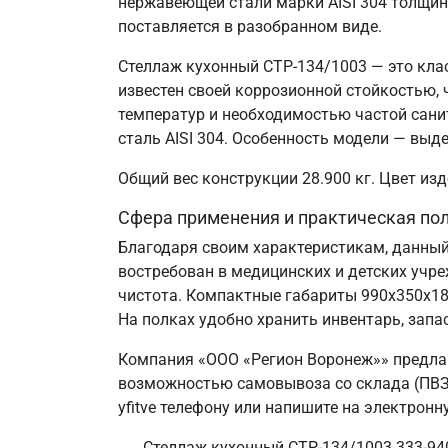
нержавеющей стали марки AISI 304 толщин
поставляется в разобранном виде.
Стеллаж кухонный СТР-134/1003 — это кла
известен своей коррозионной стойкостью
температур и необходимостью частой сани
сталь AISI 304. Особенность модели — выд
Общий вес конструкции 28.900 кг. Цвет и
Сфера применения и практическая по
Благодаря своим характеристикам, данный
востребован в медицинских и детских учр
чистота. Компактные габариты 990х350х1
На полках удобно хранить инвентарь, запа
Компания «ООО «Регион Воронеж»» предлаг
возможностью самовывоза со склада (ПВЗ)
yfitve телефону или напишите на электронн
Стеллаж кухонный СТР-134/1003 333-940