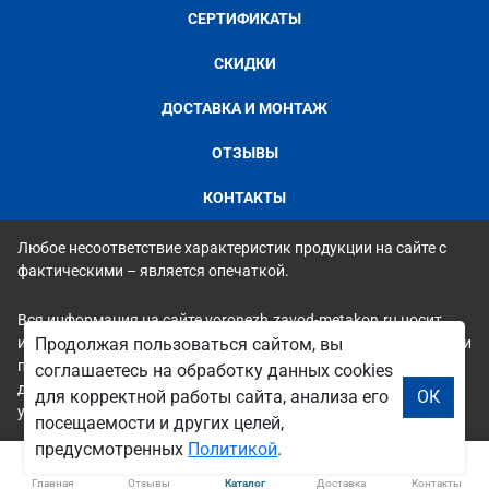
СЕРТИФИКАТЫ
СКИДКИ
ДОСТАВКА И МОНТАЖ
ОТЗЫВЫ
КОНТАКТЫ
Любое несоответствие характеристик продукции на сайте с
фактическими – является опечаткой.
Вся информация на сайте voronezh.zavod-metakon.ru носит
исключительно ознакомительный и справочный характер и ни
Продолжая пользоваться сайтом, вы
при каких условиях не является публичной офертой. Всю
соглашаетесь на обработку данных cookies
дополнительную информацию можно узнать по телефонам
для корректной работы сайта, анализа его
ОК
указанным на сайте.
посещаемости и других целей,
предусмотренных
Политикой
.
Главная
Отзывы
Каталог
Доставка
Контакты