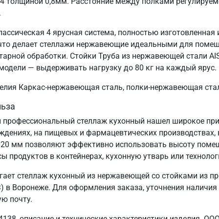
04 толщиной 0,8мм. Расстояние между полками регулируем
.
лассическая 4 ярусная система, полностью изготовленная
, что делает стеллажи нержавеющие идеальными для поме
тарной обработки. Стойки Труба из нержавеющей стали AIS
модели — выдерживать нагрузку до 80 кг на каждый ярус.
зделия Каркас-нержавеющая сталь, полки-нержавеющая ста
льза
 профессиональный стеллаж кухонный нашел широкое прим
еждениях, на пищевых и фармацевтических производствах, 
820 мм позволяют эффективно использовать высоту поме
сы продуктов в контейнерах, кухонную утварь или технолог
ает стеллаж кухонный из нержавеющей со стойками из пр
 в Воронеже. Для оформления заказа, уточнения наличия 
ую почту.
138, описание и технические характеристики изделия. ОО