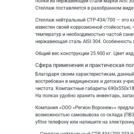
полки из нержавеющей стали марки AISI 3
Стеллаж поставляется в разобранном виде
Стеллаж нейтральный СТР-434/700 — это к
известен своей коррозионной стойкостью
температур и необходимостью частой сани
нержавеющая сталь AISI 304. Особенность 
Общий вес конструкции 25.900 кг. Цвет и
Сфера применения и практическая по
Благодаря своим характеристикам, данный
востребован в медицинских и детских учр
чистота. Компактные габариты 690х550х1
На полках удобно хранить инвентарь, запа
Компания «ООО «Регион Воронеж»» предлаг
возможностью самовывоза со склада (ПВЗ)
yfitve телефону или напишите на электронн
Стеллаж нейтральный СТР-434/700 333-94