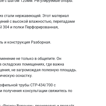
ое с шагом 120мм. Регулируемые опоры.
 из стали нержавеющей. Этот материал
щений с высокой влажностью, перепадами
I 304 и полки Перфорированная,
ль и конструкция Разборная.
енение не только в общепите. Он
в складских помещениях, где важна
щения, не загромождая полезную площадь.
ическую оснастку.
офильной трубы СТР-434/700 с
и получения консультации свяжитесь по
О «Регион Воронеж» производит и продаёт