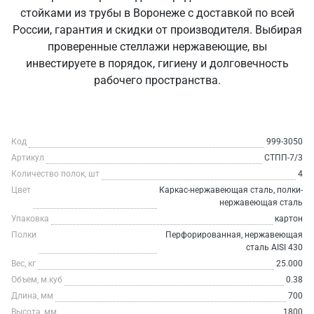
стойками из трубы в Воронеже с доставкой по всей
России, гарантия и скидки от производителя. Выбирая
проверенные стеллажи нержавеющие, вы
инвестируете в порядок, гигиену и долговечность
рабочего пространства.
Код
999-3050
Артикул
СТПП-7/3
Количество полок, шт
4
Цвет
Каркас-нержавеющая сталь, полки-
нержавеющая сталь
Упаковка
картон
Полки
Перфорированная, нержавеющая
сталь AISI 430
Вес, кг
25.000
Объем, м.куб
0.38
Длина, мм
700
Высота, мм
1800