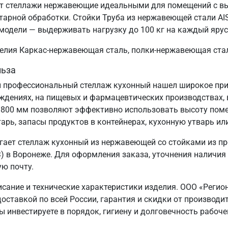
ает стеллажи нержавеющие идеальными для помещений с в
тарной обработки. Стойки Труба из нержавеющей стали AIS
модели — выдерживать нагрузку до 100 кг на каждый ярус
зделия Каркас-нержавеющая сталь, полки-нержавеющая ста
льза
 профессиональный стеллаж кухонный нашел широкое прим
еждениях, на пищевых и фармацевтических производствах, 
1800 мм позволяют эффективно использовать высоту пом
арь, запасы продуктов в контейнерах, кухонную утварь ил
ает стеллаж кухонный из нержавеющей со стойками из п
 в Воронеже. Для оформления заказа, уточнения наличия 
ую почту.
исание и технические характеристики изделия. ООО «Регио
доставкой по всей России, гарантия и скидки от производ
 инвестируете в порядок, гигиену и долговечность рабоче