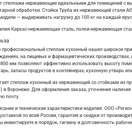
ает стеллажи нержавеющие идеальными для помещений с в
тарной обработки. Стойки Труба из нержавеющей стали AIS
модели — выдерживать нагрузку до 100 кг на каждый ярус
зделия Каркас-нержавеющая сталь, полки-нержавеющая ста
льза
 профессиональный стеллаж кухонный нашел широкое прим
еждениях, на пищевых и фармацевтических производствах, 
1800 мм позволяют эффективно использовать высоту пом
арь, запасы продуктов в контейнерах, кухонную утварь ил
ает стеллаж кухонный из нержавеющей со стойками из п
 в Воронеже. Для оформления заказа, уточнения наличия 
ую почту.
исание и технические характеристики изделия. ООО «Регио
доставкой по всей России, гарантия и скидки от производ
 инвестируете в порядок, гигиену и долговечность рабоче