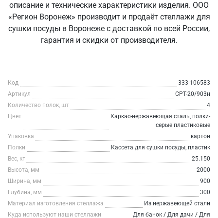
описание и технические характеристики изделия. ООО
«Регион Воронеж» производит и продаёт стеллажи для
сушки посуды в Воронеже с доставкой по всей России,
гарантия и скидки от производителя.
Код
333-106583
Артикул
СРТ-20/903н
Количество полок, шт
4
Цвет
Каркас-нержавеющая сталь, полки-
серые пластиковые
Упаковка
картон
Полки
Кассета для сушки посуды, пластик
Вес, кг
25.150
Высота, мм
2000
Ширина, мм
900
Глубина, мм
300
Материал изготовления стеллажа
Из нержавеющей стали
Куда используют наши стеллажи
Для банок / Для дачи / Для