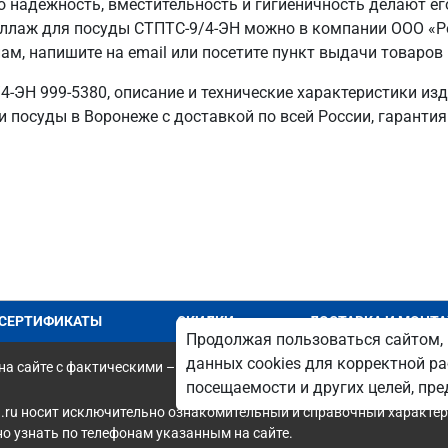
го надежность, вместительность и гигиеничность делают е
ллаж для посуды СТПТС-9/4-ЭН можно в компании ООО «Ре
м, напишите на email или посетите пункт выдачи товаров 
4-ЭН 999-5380, описание и технические характеристики из
 посуды в Воронеже с доставкой по всей России, гарантия
СЕРТИФИКАТЫ
СКИДКИ
ДОСТАВКА И МОНТ
Продолжая пользоваться сайтом, 
данных cookies для корректной ра
а сайте с фактическими – является опечаткой.
посещаемости и других целей, п
.ru носит исключительно ознакомительный и справочный характер 
 узнать по телефонам указанным на сайте.