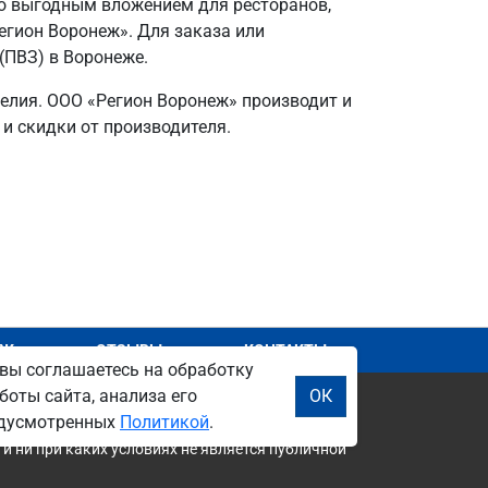
го выгодным вложением для ресторанов,
гион Воронеж». Для заказа или
(ПВЗ) в Воронеже.
делия. ООО «Регион Воронеж» производит и
 и скидки от производителя.
АЖ
ОТЗЫВЫ
КОНТАКТЫ
вы соглашаетесь на обработку
боты сайта, анализа его
ОК
редусмотренных
Политикой
.
и ни при каких условиях не является публичной