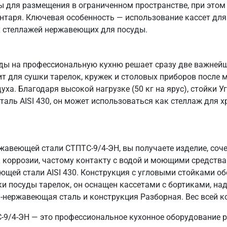
 для размещения в ограниченном пространстве, при этом
нтаря. Ключевая особенность — использование кассет для
х стеллажей нержавеющих для посуды.
ды на профессиональную кухню решает сразу две важнейш
ит для сушки тарелок, кружек и столовых приборов после 
а. Благодаря высокой нагрузке (50 кг на ярус), стойки У
аль AISI 430, он может использоваться как стеллаж для 
жавеющей стали СТПТС-9/4-ЭН, вы получаете изделие, соч
 коррозии, частому контакту с водой и моющими средства
еющей стали AISI 430. Конструкция с угловыми стойками о
и посуды тарелок, он оснащен кассетами с бортиками, н
нержавеющая сталь и конструкция Разборная. Вес всей ко
-9/4-ЭН — это профессиональное кухонное оборудование р