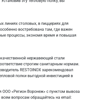
 Установив эту тепловую полку, вы
х линиях столовых, в пиццериях для
особенно востребована там, где важен
нные процессы, экономя время и повышая
ококачественной нержавеющей стали
 соответствие строгим санитарным нормам.
оизводитель RESTOINOX зарекомендовал
епловой полки выгодной инвестицией в
я ООО «Регион Воронеж» с пунктом вывоза
 всем вопросам обращайтесь на email: