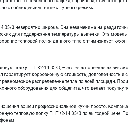
странство, от небольшого кафе до производственного цеха.
дано с соблюдением температурного режима.
4.85/3 невероятно широка. Она незаменима на раздаточны
ерских для поддержания температуры выпечки. Эта модель 
зование тепловой полки данного типа оптимизирует кухо
пловую полку ПНТК2-14.85/3, – это ее исполнение из выс
ал гарантирует коррозионную стойкость, долговечность и
т равномерное распределение тепла по всей площади. Пр
хонного оборудования для общепита, что делает покупку т
снащения вашей профессиональной кухни просто. Компани
онную тепловую полку ПНТК2-14.85/3 по выгодной цене. По
ефонам.