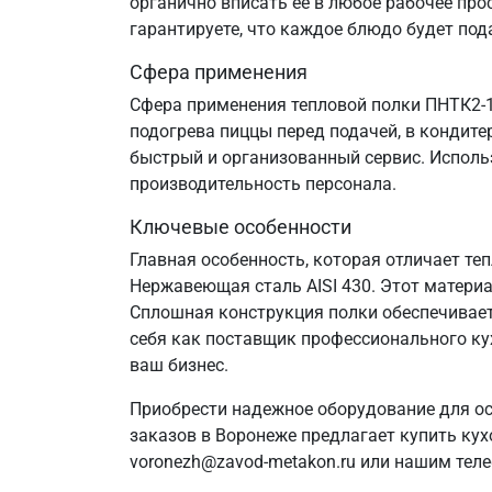
органично вписать ее в любое рабочее про
гарантируете, что каждое блюдо будет по
Сфера применения
Сфера применения тепловой полки ПНТК2-1
подогрева пиццы перед подачей, в кондит
быстрый и организованный сервис. Исполь
производительность персонала.
Ключевые особенности
Главная особенность, которая отличает те
Нержавеющая сталь AISI 430. Этот матери
Сплошная конструкция полки обеспечивае
себя как поставщик профессионального ку
ваш бизнес.
Приобрести надежное оборудование для о
заказов в Воронеже предлагает купить кух
voronezh@zavod-metakon.ru или нашим тел