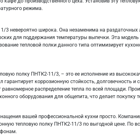
о кафе до производственного цеха. Установив эту тепловую
ратурного режима.
1/3 невероятно широка. Она незаменима на раздаточных л
ерских для поддержания температуры выпечки. Эта модель 
зование тепловой полки данного типа оптимизирует кухо
пловую полку ПНТК2-11/3, – это ее исполнение из высоко
ал гарантирует коррозионную стойкость, долговечность и
т равномерное распределение тепла по всей площади. Пр
хонного оборудования для общепита, что делает покупку т
снащения вашей профессиональной кухни просто. Компани
онную тепловую полку ПНТК2-11/3 по выгодной цене. По вс
ефонам.