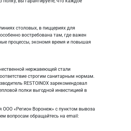
 полку, вы гарантируете, что каждое
иниях столовых, в пиццериях для
особенно востребована там, где важен
нные процессы, экономя время и повышая
качественной нержавеющей стали
 соответствие строгим санитарным нормам.
оизводитель RESTOINOX зарекомендовал
епловой полки выгодной инвестицией в
я ООО «Регион Воронеж» с пунктом вывоза
ем вопросам обращайтесь на email: