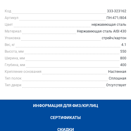
Код
333-323162
Артикул
ПН-471/804
Цвет
нержавеющая сталь
Материал
Нержавеющая сталь AISI 430
Упаковка
стрейч/картон
Вес, кг
4.1
Высота, мм
550
Ширина, мм
800
Глубина, мм
400
Крепление основания
Настенная
Тип полок
Сплошная
Тип двери
Отсутствует
ИНФОРМАЦИЯ ДЛЯ ФИЗ/ЮР.ЛИЦ
СЕРТИФИКАТЫ
СКИДКИ