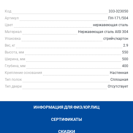
Код
333-323050
Артикул
ПН-171/504
Цвет
нержавеющая сталь
Материал
Нержавеющая сталь AISI 304
Упаковка
стрейч/картон
Вес, кг
2.9
Высота, мм
550
Ширина, мм
500
Глубина, мм
400
Крепление основания
Настенная
Тип полок
Сплошная
Тип двери
Отсутствует
ИНФОРМАЦИЯ ДЛЯ ФИЗ/ЮР.ЛИЦ
СЕРТИФИКАТЫ
СКИДКИ