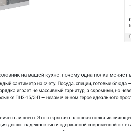
союзник на вашей кухне: почему одна полка меняет 
дый сантиметр на счету. Посуда, специи, готовые блюда — 
рядка играет не массивный гарнитур, а скромный, но нев
осынке ПН2-15/3-П — незамеченном герое идеального прос
т ничего лишнего. Это открытая сплошная полка из сияюще
кция дышит надежностью и сдержанной современной эстет