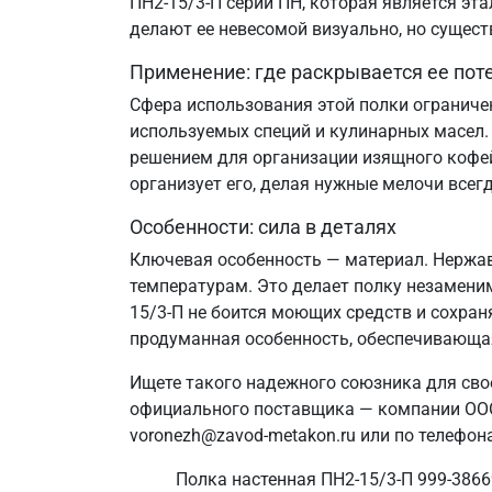
ПН2-15/3-П серии ПН, которая является эт
делают ее невесомой визуально, но сущест
Применение: где раскрывается ее пот
Сфера использования этой полки ограничен
используемых специй и кулинарных масел.
решением для организации изящного кофейн
организует его, делая нужные мелочи всегд
Особенности: сила в деталях
Ключевая особенность — материал. Нержав
температурам. Это делает полку незамен
15/3-П не боится моющих средств и сохран
продуманная особенность, обеспечивающа
Ищете такого надежного союзника для свое
официального поставщика — компании ООО 
voronezh@zavod-metakon.ru или по телефон
Полка настенная ПН2-15/3-П 999-3866