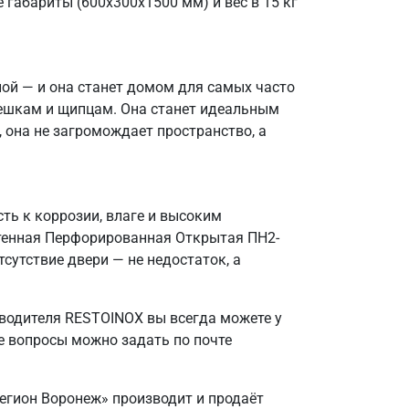
 габариты (600х300х1500 мм) и вес в 15 кг
ной — и она станет домом для самых часто
решкам и щипцам. Она станет идеальным
 она не загромождает пространство, а
ть к коррозии, влаге и высоким
стенная Перфорированная Открытая ПН2-
сутствие двери — не недостаток, а
зводителя RESTOINOX вы всегда можете у
е вопросы можно задать по почте
Регион Воронеж» производит и продаёт