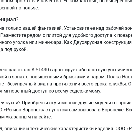
алоном простоты и качества. Ее компактные, но выверенные
венной по пользе.
енциал?
а только вашей фантазией. Установите ее над рабочей зо
 Разместите рядом с плитой для удобного доступа к пова
ого уголка или мини-бара. Как Двухярусная конструкция,
а под рукой.
еющая сталь AISI 430 гарантирует абсолютную устойчивос
имой в зонах с повышенными брызгами и паром. Полка На
яет безупречный вид на протяжении всего срока службы. От
я мгновенный доступ ко всему содержимому.
й кухни? Приобрести эту и многие другие модели от прои
«Регион Воронеж» с пунктом самовывоза в Воронеже. Вс
ам указанным на сайте.
9, описание и технические характеристики изделия. ООО «