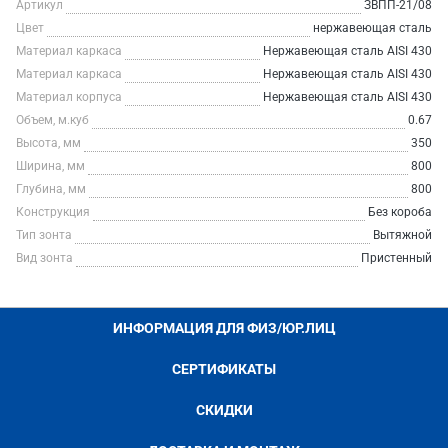
Артикул
ЗВПП-21/08
Цвет
нержавеющая сталь
Материал каркаса
Нержавеющая сталь AISI 430
Материал каркаса
Нержавеющая сталь AISI 430
Материал корпуса
Нержавеющая сталь AISI 430
Объем, м.куб
0.67
Высота, мм
350
Ширина, мм
800
Глубина, мм
800
Конструкция
Без короба
Тип зонта
Вытяжной
Вид зонта
Пристенный
ИНФОРМАЦИЯ ДЛЯ ФИЗ/ЮР.ЛИЦ
СЕРТИФИКАТЫ
СКИДКИ