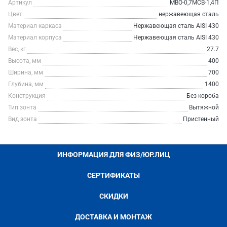
Артикул
МВО-0,7МСВ-1,4П
Цвет
нержавеющая сталь
Материал каркаса
Нержавеющая сталь AISI 430
Материал корпуса
Нержавеющая сталь AISI 430
Вес, кг
27.7
Высота, мм
400
Ширина, мм
700
Глубина, мм
1400
Конструкция
Без короба
Тип зонта
Вытяжной
Вид зонта
Пристенный
ИНФОРМАЦИЯ ДЛЯ ФИЗ/ЮР.ЛИЦ
СЕРТИФИКАТЫ
СКИДКИ
ДОСТАВКА И МОНТАЖ