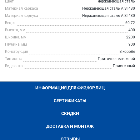
Цвет
нержавеющая сталь
Материал каркаса
Нержавеющая сталь AISI 430
Материал корпуса
Нержавеющая сталь AISI 430
Вес, кг
60.72
Высота, мм
400
Ширина, мм
2200
Глубина, мм
900
Конструкция
В коробе
Тип зонта
Приточно-вытяжной
Вид зонта
Пристенный
ИНФОРМАЦИЯ ДЛЯ ФИЗ/ЮР.ЛИЦ
СЕРТИФИКАТЫ
СКИДКИ
ДОСТАВКА И МОНТАЖ
ОТЗЫВЫ